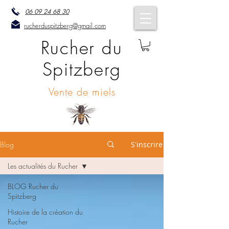
06 09 24 68 30
rucherduspitzberg@gmail.com
Rucher du
Spitzberg
Vente de miels
Blog
S'inscrire
Les actualités du Rucher
BLOG Rucher du
Spitzberg
Histoire de la création du
Rucher