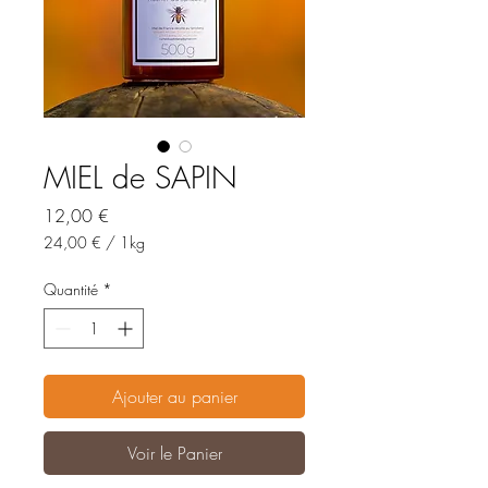
MIEL de SAPIN
Prix
12,00 €
24,00 €
/
1kg
24,00 €
pour
Quantité
*
1
Kilogramme
Ajouter au panier
Voir le Panier